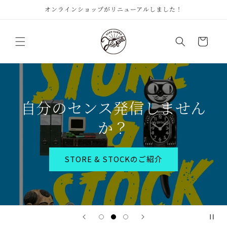
コンテ
オンラインショップがリニューアルしました！
ンツに
進む
カ
ー
ト
自分のセンス発信しません
か？
STORE & STOCKのご紹介