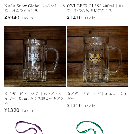
NASA Snow Globe｜小さなドーム
OWL BEER GLASS 400ml｜自由
に、月面のロマンを
な一杯のためのビアグラス
通
¥5940
通
¥1430
Tax in
Tax in
常
常
価
価
格
格
タイガービアーマグ ｜ホワイトタ
タイガービアーマグ｜イエロータイ
イガー 400ml ガラス製ビールグラ
ガー
ス
通
¥1320
Tax in
通
¥1320
Tax in
常
常
価
価
格
格