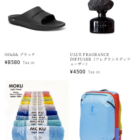
OOahh ブラック
ULUE FRAGRANCE
DIFFUSER（フレグランスディフ
通
¥8580
Tax in
ューザー）
常
通
¥4500
Tax in
価
常
格
価
格