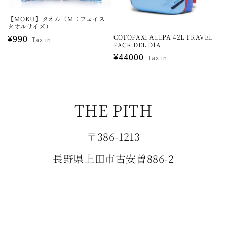
【MOKU】タオル（M：フェイス
タオルサイズ）
通
¥990
COTOPAXI ALLPA 42L TRAVEL
Tax in
PACK DEL DÍA
常
通
¥44000
Tax in
価
常
格
価
格
THE PITH
〒386-1213
長野県上田市古安曽886-2