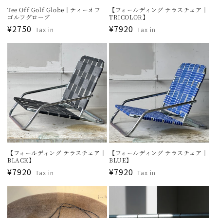
Tee Off Golf Globe｜ティーオフ
【フォールディング テラスチェア｜
ゴルフグローブ
TRICOLOR】
通
¥2750
通
¥7920
Tax in
Tax in
常
常
価
価
格
格
【フォールディング テラスチェア｜
【フォールディング テラスチェア｜
BLACK】
BLUE】
通
¥7920
通
¥7920
Tax in
Tax in
常
常
価
価
格
格