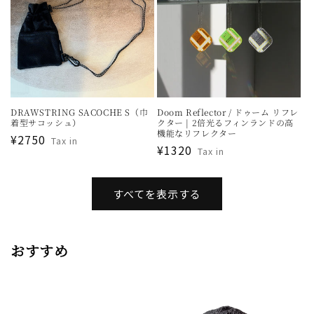
DRAWSTRING SACOCHE S（巾
Doom Reflector / ドゥーム リフレ
着型サコッシュ）
クター | 2倍光るフィンランドの高
機能なリフレクター
通
¥2750
Tax in
通
¥1320
Tax in
常
常
価
価
格
すべてを表示する
格
おすすめ