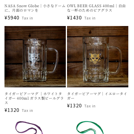
NASA Snow Globe｜小さなドーム
OWL BEER GLASS 400ml｜自由
に、月面のロマンを
な一杯のためのビアグラス
通
¥5940
通
¥1430
Tax in
Tax in
常
常
価
価
格
格
タイガービアーマグ ｜ホワイトタ
タイガービアーマグ｜イエロータイ
イガー 400ml ガラス製ビールグラ
ガー
ス
通
¥1320
Tax in
通
¥1320
Tax in
常
常
価
価
格
格