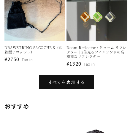
DRAWSTRING SACOCHE S（巾
Doom Reflector / ドゥーム リフレ
着型サコッシュ）
クター | 2倍光るフィンランドの高
機能なリフレクター
通
¥2750
Tax in
通
¥1320
Tax in
常
常
価
価
格
すべてを表示する
格
おすすめ