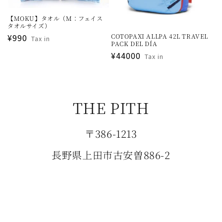
【MOKU】タオル（M：フェイス
タオルサイズ）
通
¥990
COTOPAXI ALLPA 42L TRAVEL
Tax in
PACK DEL DÍA
常
通
¥44000
Tax in
価
常
格
価
格
THE PITH
〒386-1213
長野県上田市古安曽886-2