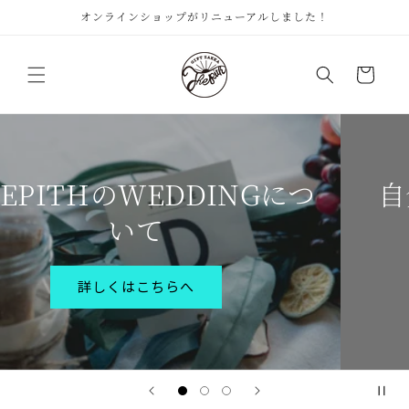
コンテ
オンラインショップがリニューアルしました！
ンツに
進む
カ
ー
ト
自分のセンス発信しません
か？
STORE & STOCKのご紹介