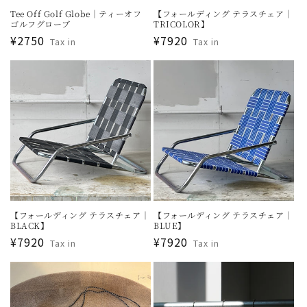
Tee Off Golf Globe｜ティーオフ
【フォールディング テラスチェア｜
ゴルフグローブ
TRICOLOR】
通
¥2750
通
¥7920
Tax in
Tax in
常
常
価
価
格
格
【フォールディング テラスチェア｜
【フォールディング テラスチェア｜
BLACK】
BLUE】
通
¥7920
通
¥7920
Tax in
Tax in
常
常
価
価
格
格