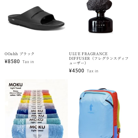
OOahh ブラック
ULUE FRAGRANCE
DIFFUSER（フレグランスディフ
通
¥8580
Tax in
ューザー）
常
通
¥4500
Tax in
価
常
格
価
格