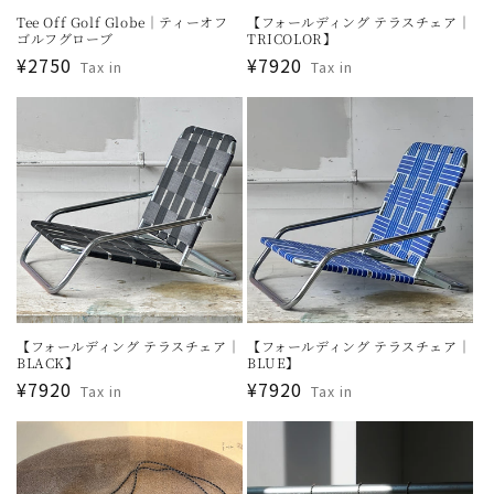
Tee Off Golf Globe｜ティーオフ
【フォールディング テラスチェア｜
ゴルフグローブ
TRICOLOR】
通
¥2750
通
¥7920
Tax in
Tax in
常
常
価
価
格
格
【フォールディング テラスチェア｜
【フォールディング テラスチェア｜
BLACK】
BLUE】
通
¥7920
通
¥7920
Tax in
Tax in
常
常
価
価
格
格