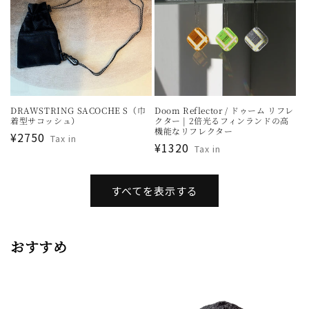
DRAWSTRING SACOCHE S（巾
Doom Reflector / ドゥーム リフレ
着型サコッシュ）
クター | 2倍光るフィンランドの高
機能なリフレクター
通
¥2750
Tax in
通
¥1320
Tax in
常
常
価
価
格
すべてを表示する
格
おすすめ