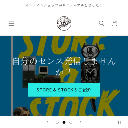
コンテ
オンラインショップがリニューアルしました！
ンツに
進む
カ
ー
ト
自分のセンス発信しません
か？
STORE & STOCKのご紹介