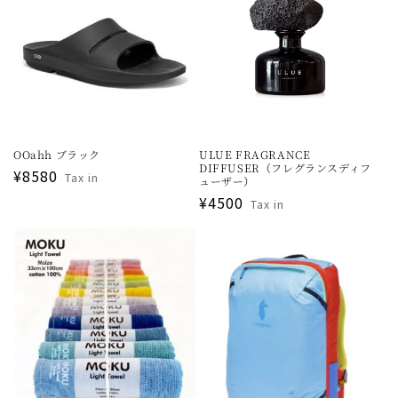
OOahh ブラック
ULUE FRAGRANCE
DIFFUSER（フレグランスディフ
通
¥8580
Tax in
ューザー）
常
通
¥4500
Tax in
価
常
格
価
格