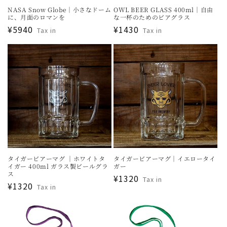
NASA Snow Globe｜小さなドーム
OWL BEER GLASS 400ml｜自由
に、月面のロマンを
な一杯のためのビアグラス
通
¥5940
通
¥1430
Tax in
Tax in
常
常
価
価
格
格
タイガービアーマグ ｜ホワイトタ
タイガービアーマグ｜イエロータイ
イガー 400ml ガラス製ビールグラ
ガー
ス
通
¥1320
Tax in
通
¥1320
Tax in
常
常
価
価
格
格