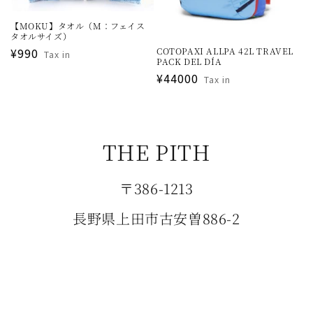
【MOKU】タオル（M：フェイス
タオルサイズ）
通
¥990
COTOPAXI ALLPA 42L TRAVEL
Tax in
PACK DEL DÍA
常
通
¥44000
Tax in
価
常
格
価
格
THE PITH
〒386-1213
長野県上田市古安曽886-2