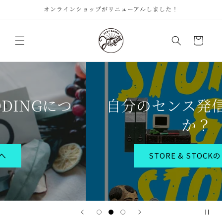
コンテ
オンラインショップがリニューアルしました！
ンツに
進む
カ
ー
ト
自分のセンス発信しません
か？
STORE & STOCKのご紹介