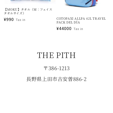
【MOKU】タオル（M：フェイス
タオルサイズ）
通
¥990
COTOPAXI ALLPA 42L TRAVEL
Tax in
PACK DEL DÍA
常
通
¥44000
Tax in
価
常
格
価
格
THE PITH
〒386-1213
長野県上田市古安曽886-2