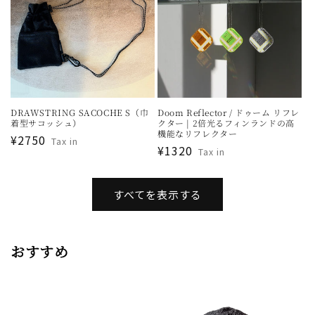
DRAWSTRING SACOCHE S（巾
Doom Reflector / ドゥーム リフレ
着型サコッシュ）
クター | 2倍光るフィンランドの高
機能なリフレクター
通
¥2750
Tax in
通
¥1320
Tax in
常
常
価
価
格
すべてを表示する
格
おすすめ