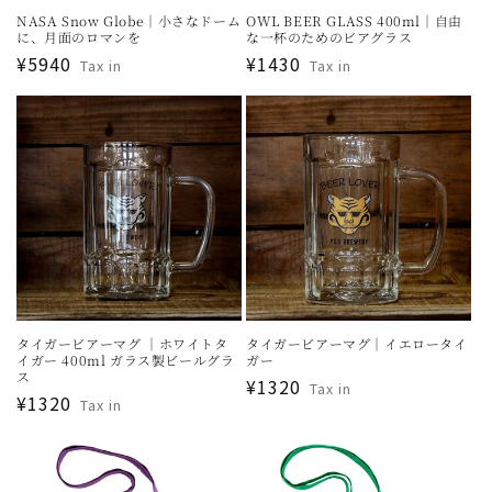
NASA Snow Globe｜小さなドーム
OWL BEER GLASS 400ml｜自由
に、月面のロマンを
な一杯のためのビアグラス
通
¥5940
通
¥1430
Tax in
Tax in
常
常
価
価
格
格
タイガービアーマグ ｜ホワイトタ
タイガービアーマグ｜イエロータイ
イガー 400ml ガラス製ビールグラ
ガー
ス
通
¥1320
Tax in
通
¥1320
Tax in
常
常
価
価
格
格