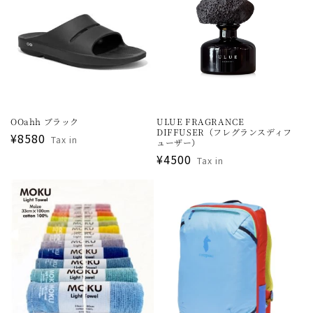
OOahh ブラック
ULUE FRAGRANCE
DIFFUSER（フレグランスディフ
通
¥8580
Tax in
ューザー）
常
通
¥4500
Tax in
価
常
格
価
格