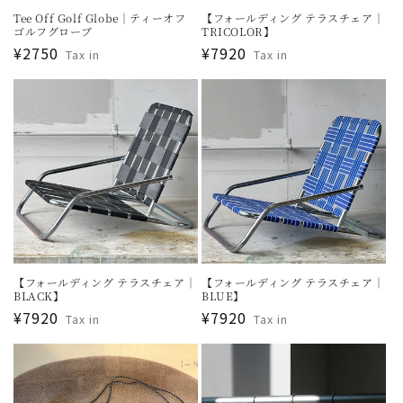
Tee Off Golf Globe｜ティーオフ
【フォールディング テラスチェア｜
ゴルフグローブ
TRICOLOR】
通
¥2750
通
¥7920
Tax in
Tax in
常
常
価
価
格
格
【フォールディング テラスチェア｜
【フォールディング テラスチェア｜
BLACK】
BLUE】
通
¥7920
通
¥7920
Tax in
Tax in
常
常
価
価
格
格