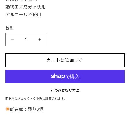
動物由来成分不使用
アルコール不使用
数量
数
量
数
数
秘
秘
No.3
No.3
カートに追加する
ネ
ネ
コ
コ
缶
缶
SOAP《Ki》
SOAP《Ki》
の
の
別のお支払い方法
数
数
配送料
はチェックアウト時に計算されます。
量
量
低在庫：残り2個
を
を
減
増
ら
や