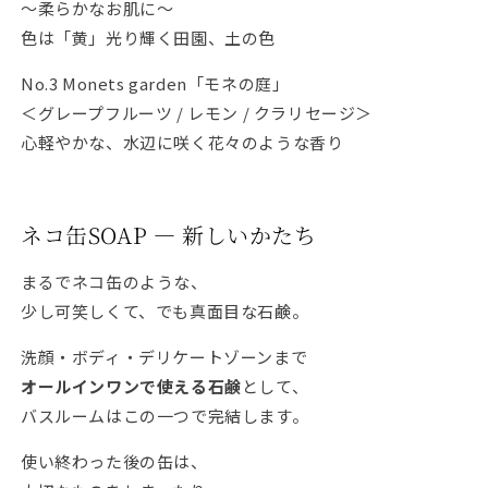
〜柔らかなお肌に〜
色は「黄」光り輝く田園、土の色
No.3 Monets garden「モネの庭」
＜グレープフルーツ / レモン / クラリセージ＞
心軽やかな、水辺に咲く花々のような香り
ネコ缶SOAP ― 新しいかたち
まるでネコ缶のような、
少し可笑しくて、でも真面目な石鹸。
洗顔・ボディ・デリケートゾーンまで
オールインワンで使える石鹸
として、
バスルームはこの一つで完結します。
使い終わった後の缶は、