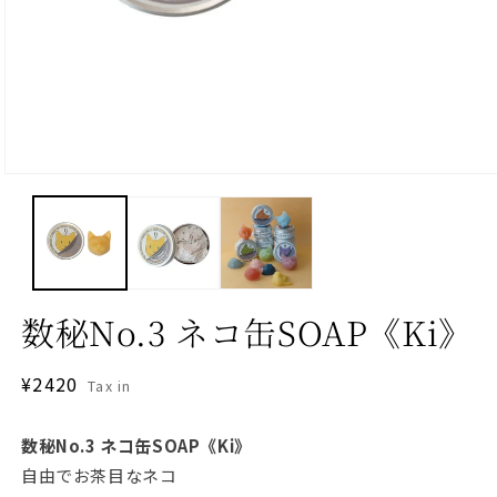
モ
ー
ダ
ル
で
メ
デ
数秘No.3 ネコ缶SOAP《Ki》
ィ
ア
(1)
を
通
¥2420
Tax in
開
常
く
価
数秘No.3 ネコ缶SOAP《Ki》
格
自由でお茶目なネコ