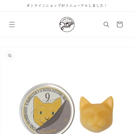
コンテ
オンラインショップがリニューアルしました！
ンツに
進む
カ
ー
ト
商品情
報にス
キップ