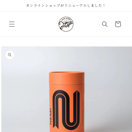
コンテ
オンラインショップがリニューアルしました！
ンツに
進む
カ
ー
ト
商品情
報にス
キップ