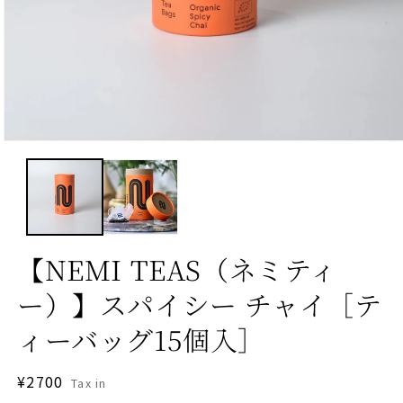
モ
ー
ダ
ル
で
メ
デ
【NEMI TEAS（ネミティ
ィ
ア
ー）】スパイシー チャイ［テ
(1)
を
開
ィーバッグ15個入］
く
通
¥2700
Tax in