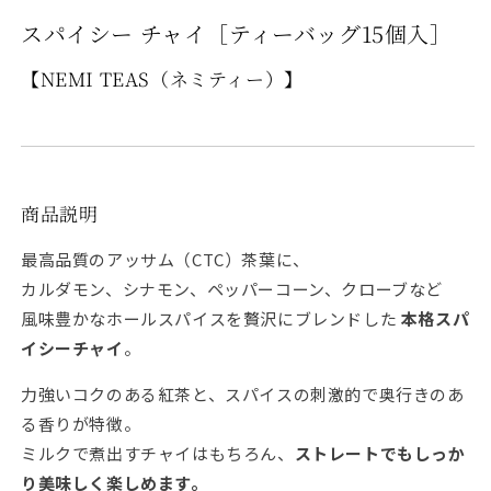
常
価
スパイシー チャイ［ティーバッグ15個入］
格
【NEMI TEAS（ネミティー）】
商品説明
最高品質のアッサム（CTC）茶葉に、
カルダモン、シナモン、ペッパーコーン、クローブなど
風味豊かなホールスパイスを贅沢にブレンドした
本格スパ
イシーチャイ
。
力強いコクのある紅茶と、スパイスの刺激的で奥行きのあ
る香りが特徴。
ミルクで煮出すチャイはもちろん、
ストレートでもしっか
り美味しく楽しめます。