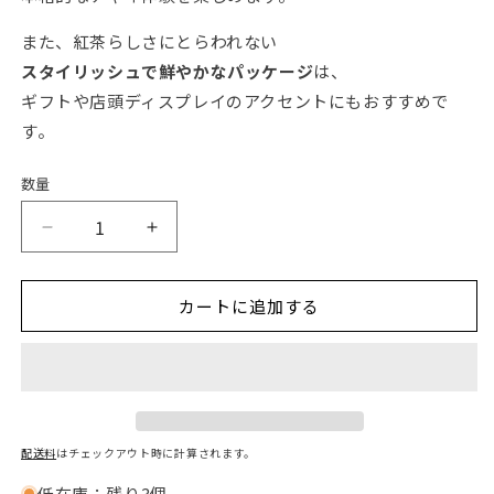
また、紅茶らしさにとらわれない
スタイリッシュで鮮やかなパッケージ
は、
ギフトや店頭ディスプレイのアクセントにもおすすめで
す。
数量
数
量
【NEMI
【NEMI
TEAS（ネ
TEAS（ネ
ミ
ミ
カートに追加する
テ
テ
ィ
ィ
ー）】
ー）】
ス
ス
パ
パ
イ
イ
配送料
はチェックアウト時に計算されます。
シ
シ
低在庫：残り3個