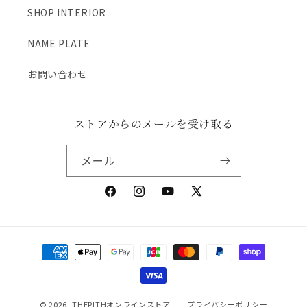
す
す
SHOP INTERIOR
NAME PLATE
お問い合わせ
ストアからのメールを受け取る
メール
Facebook
Instagram
YouTube
X
(Twitter)
決
済
方
法
© 2026,
THEPITHオンラインストア
プライバシーポリシー