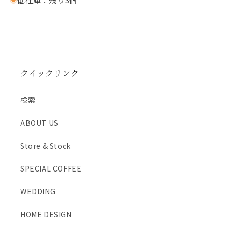
ー
ー
チ
チ
ャ
ャ
イ
イ
［テ
［テ
ィ
ィ
クイックリンク
ー
ー
バ
バ
検索
ッ
ッ
グ
グ
ABOUT US
15
15
個
個
Store & Stock
入］
入］
の
の
SPECIAL COFFEE
数
数
量
量
WEDDING
を
を
減
増
HOME DESIGN
ら
や